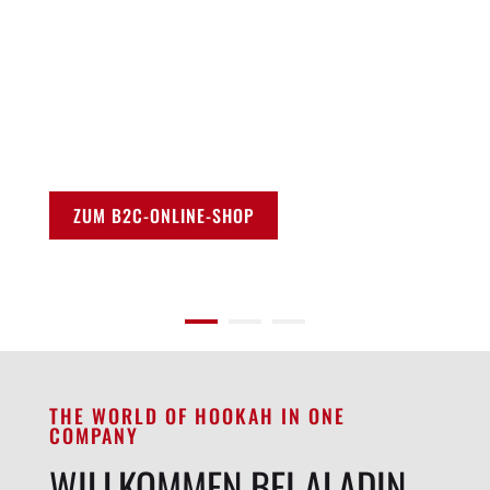
Die Firma Aladin vertreibt seit 1986 Shisha-
Produkte im europäischem Markt. 2021
wurde nun der erste Aladin Online-Shop für
den Endverbraucher gestartet.
ZUM B2C-ONLINE-SHOP
THE WORLD OF HOOKAH IN ONE
COMPANY
WILLKOMMEN BEI ALADIN