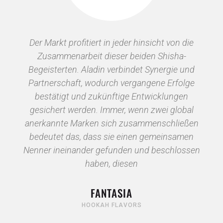
einer
Der Markt profitiert in jeder hinsicht von die
Die 
Zusammenarbeit dieser beiden Shisha-
Part
eiten
Begeisterten. Aladin verbindet Synergie und
zeic
robern
Partnerschaft, wodurch vergangene Erfolge
an Pr
rn
bestätigt und zukünftige Entwicklungen
ents
gesichert werden. Immer, wenn zwei global
M
anerkannte Marken sich zusammenschließen
dies
bedeutet das, dass sie einen gemeinsamen
unse
Nenner ineinander gefunden und beschlossen
haben, diesen
FANTASIA
HOOKAH FLAVORS