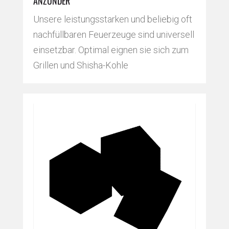
ANZÜNDER
Unsere leistungsstarken und beliebig oft
nachfüllbaren Feuerzeuge sind universell
einsetzbar. Optimal eignen sie sich zum
Grillen und Shisha-Kohle