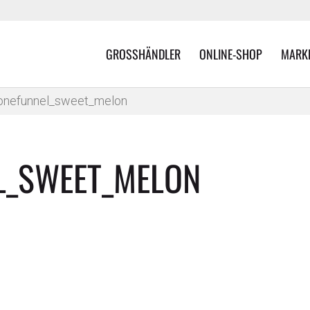
GROSSHÄNDLER
ONLINE-SHOP
MARK
onefunnel_sweet_melon
L_SWEET_MELON