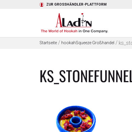
ZUR GROSSHÄNDLER-PLATTFORM
/
/
ks_st
Startseite
hookahSqueeze Großhandel
KS_STONEFUNNE