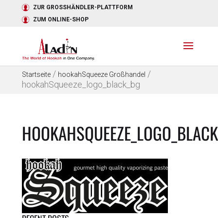
ZUR GROSSHÄNDLER-PLATTFORM
ZUM ONLINE-SHOP
/
/
Startseite
hookahSqueeze Großhandel
hookahSqueeze_logo_black_bg
HOOKAHSQUEEZE_LOGO_BLACK